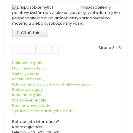
Prispôsobiteľný
paletový systém je vysoko univerzálny, vzhľadom k jeho
prispôsobiteľnosti na akýkoľvek typ skladovaného
materiálu alebo vysokozdvižný vozík.
Čítať ďalej...
Strana 3 z 3
Policové regály
Modulárne systémy
Systémy v sade
Regály Longspan
Policový regálový systém so skrutkovým spojom
Paletové regály
Mobilné regály
Konzolové regály
Poschodové sklady
Výroba neštandardných riešení
Potrebujete informácie?
Kontaktujte nás:
telefón: +421 903 220 935