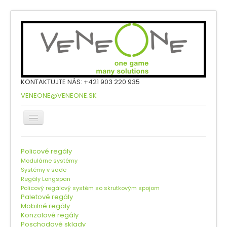
KONTAKTUJTE NÁS: +421 903 220 935
VENEONE@VENEONE.SK
Úvod
Policové regály
Modulárne systémy
Produkty
Systémy v sade
Regály Longspan
Referencie
Policový regálový systém so skrutkovým spojom
Paletové regály
Na stiahnutie
Mobilné regály
Konzolové regály
Videonávody
Poschodové sklady