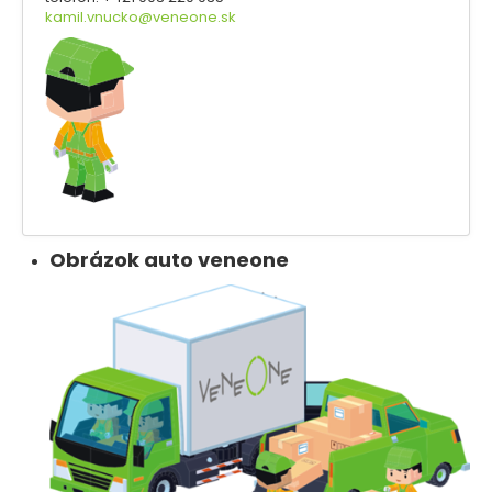
kamil.vnucko@veneone.sk
Obrázok auto veneone