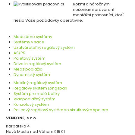
Rokmi a náročnými
riešeniami preverení
montážni pracovníci, ktorí
riešia Vaše požiadavky operatívne.
Modulárne systémy
Systémy v sade
Uzatvárateľný regálový systém
AS/RS
Paletový systém
Drive In regálový systém
Medzipodlažia
Dynamický systém
Mobilný regálový systém
Regálový systém Longspan
Systém pre malé balíky
Viacpodlažný systém
Konzolový systém
Policový regálový systém so skrutkovým spojom
VENEONE, s.r.o.
Karpatská 4
Nové Mesto nad Váhom 915 01