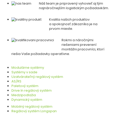
Náš team je pripravený vyhovieť aj tým
najnáročnejším logistickým požiadavkám.
Kvalita našich produktov
a spokojnosť zákazníka je na
prvom mieste.
Rokmi a náročnými
riešeniami preverení
montážni pracovníci, ktorí
riešia Vaše požiadavky operatívne.
Modulárne systémy
Systémy v sade
Uzatvárateľný regálový systém
AS/RS
Paletový systém
Drive In regálový systém
Medzipodlažia
Dynamický systém
Mobilný regálový systém
Regálový systém Longspan