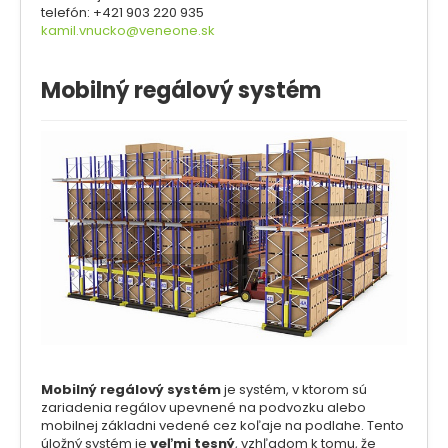
telefón: +421 903 220 935
Kontakt
kamil.vnucko@veneone.sk
Mobilný regálový systém
Mobilný regálový systém
je systém, v ktorom sú
zariadenia regálov upevnené na podvozku alebo
mobilnej základni vedené cez koľaje na podlahe. Tento
úložný systém je
veľmi tesný
, vzhľadom k tomu, že