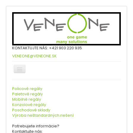
KONTAKTUJTE NÁS: +421 903 220 935
VENEONE@VENEONE.SK
Úvod
Policové regály
Paletové regály
Produkty
Mobilné regály
Konzolové regály
Referencie
Poschodové sklady
Výroba neštandardných riešení
Na stiahnutie
Potrebujete informácie?
Videonávody
Kontaktujte nás: