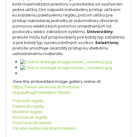
kvôli maximalizácii priestoru v prevádzke sa využíva len
jedna ulička, čím odpadá individuálny prístup uličkami
ku každému paletovému regálu, pričom ulička pre
prístup nakladacej jednotky je automaticky otvorená
pomocou elektrických pohonov umiestnených na
podvozku alebo základoch systému.
Univerzálny
,
pretože môžu byť prispôsobený pre každý typ zaťaženia
a pre každý typ vysokozdvižných vozíkov.
Selektívny
,
pretože umožňuje okamžitý prístup ku všetkému
uskladnenému materiálu.
View the embedded image gallery online at:
https://www.veneone.sk/mobilne-
regaly#sigProIde6bd746a9c
Policové regály
Paletové regály
Mobilné regály
Konzolové regály
Poschodové sklady
Výroba neštandardných riešení