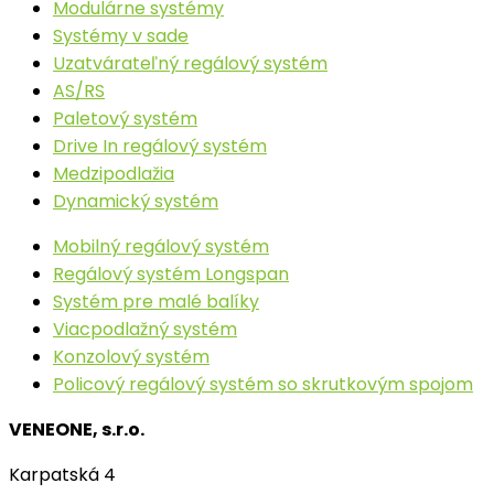
Modulárne systémy
Systémy v sade
Uzatvárateľný regálový systém
AS/RS
Paletový systém
Drive In regálový systém
Medzipodlažia
Dynamický systém
Mobilný regálový systém
Regálový systém Longspan
Systém pre malé balíky
Viacpodlažný systém
Konzolový systém
Policový regálový systém so skrutkovým spojom
VENEONE, s.r.o.
Karpatská 4