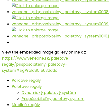
View the embedded image gallery online at:
https://www.veneone.sk/paletove-
regaly/prisposobitelny-paletovy-
system#sigProId851e63dddc
Policové regály
Paletové regály
Dynamický paletový systém
Prispôsobiteľný paletový systém
Mobilné regály