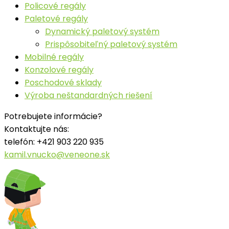
Policové regály
Paletové regály
Dynamický paletový systém
Prispôsobiteľný paletový systém
Mobilné regály
Konzolové regály
Poschodové sklady
Výroba neštandardných riešení
Potrebujete informácie?
Kontaktujte nás:
telefón: +421 903 220 935
kamil.vnucko@veneone.sk